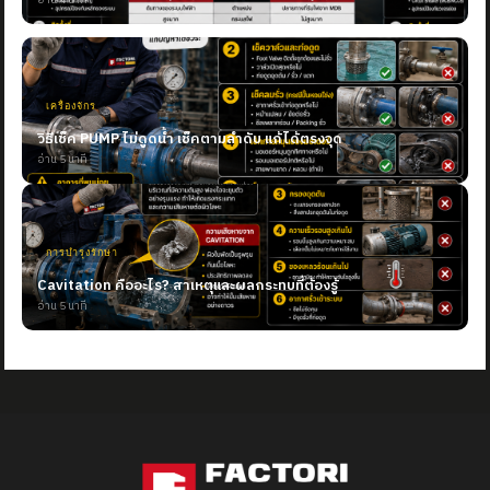
อ่าน 4 นาที
เครื่องจักร
วิธีเช็ค PUMP ไม่ดูดน้ำ เช็คตามลำดับ แก้ได้ตรงจุด
อ่าน 5 นาที
การบำรุงรักษา
Cavitation คืออะไร? สาเหตุและผลกระทบที่ต้องรู้
อ่าน 5 นาที