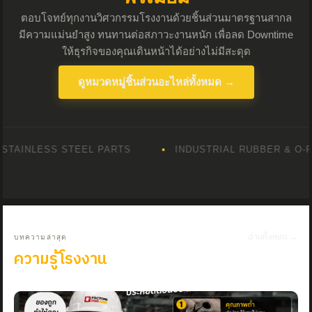
ตอบโจทย์ทุกงานวิศวกรรมโรงงานด้วยชิ้นส่วนมาตรฐานสากล
มีความแม่นยำสูง ทนทานต่อสภาวะงานหนัก เพื่อลด Downtime
ให้ธุรกิจของคุณเดินหน้าได้อย่างไม่มีสะดุด
ดูหมวดหมู่ชิ้นส่วนอะไหล่ทั้งหมด →
AINLESS STEEL PARTS
•
INDUSTRIAL RUBBER & O-RIN
อ่านทั้งหมด →
บทความล่าสุด
ความรู้โรงงาน