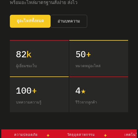
พร้อมอะไหล่มาตรฐานสั่งง่าย ส่งไว
ดูอะไหล่ทั้งหมด
อ่านบทความ
82
k
50
+
ผู้เยี่ยมชมเว็บ
หมวดหมู่อะไหล่
100
+
4
★
บทความความรู้
รีวิวจากลูกค้า
ความปลอดภัย
วัสดุอุตสาหกรรม
เทคโนโลยี
✦
✦