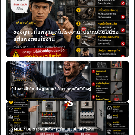
บริหารต้นทุน
ของถูก...ที่แพงที่สุดในโรงงาน! ประหยัดตอนซื้อ
แต่แพงตอนใช้งาน
อ่าน 5 นาที · บริหารต้นทุนเครื่องจักร
ความปลอดภัย
ทำไมช่างถึงโดนไฟดูดบ่อย? 8 สาเหตุหลักที่ต้องรู้
อ่าน 4 นาที
ไฟฟ้า
ตู้ MDB / DB ต่างกันยังไง? เปรียบเทียบให้เข้าใจง่าย