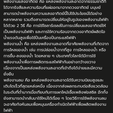
พลังงานแสงอาทิตย์ คือ แหล่งพลังงานสะอาดจากธรรมชาติที่
ได้จากรังสีและความร้อนที่แผ่ออกมาจากดวงอาทิตย์ มนุษย์
สามารถนำพลังงานความแสงอาทิตย์นี้ไปใช้ประโยชน์ได้อย่าง
หลากหลาย รวมถึงสามารถเปลี่ยนให้อยู่ในรูปของพลังงานไฟฟ้า
ได้ด้วย 2 วิธี คือ การใช้โซลาร์เซลล์ในการเปลี่ยนแสงอาทิตย์ให้
เป็นพลังงานไฟฟ้า และการใช้ความร้อนจากดวงอาทิตย์ผลิตไอ
น้ำแรงดันสูงเพื่อใช้ปั่นเครื่องปั่นกระแสไฟฟ้า
พลังงานน้ำ คือ แหล่งพลังงานสะอาดที่อาศัยพลังงานที่เกิดจาก
การไหลของน้ำ เช่น การปล่อยน้ำจากที่สูง การไหลของน้ำ หรือ
การขึ้น-ลงของน้ำ โดยหลาย ๆ ประเทศทั่วโลกได้มีการใช้
พลังงานน้ำเพื่อการผลิตกระแสไฟฟ้ากันอย่างกว้างขวาง
เนื่องจากเป็นแหล่งพลังงานสะอาดที่เข้าถึงได้ง่ายและมีความ
ยั่งยืน
พลังงานลม คือ แหล่งพลังงานสะอาดได้รับความนิยมสูงและ
เติบโตเร็วที่สุดแหล่งหนึ่ง เนื่องจากส่งผลกระทบต่อสิ่งแวดล้อม
ในระดับที่ต่ำมากเมื่อเทียบกับการเผาไหม้เชื้อเพลิงฟอสซิล อีกทั้ง
ยังสามารถนำกลับมาใช้ใหม่ได้เรื่อย ๆ โดยวิธีการใช้พลังงานลม
จะอาศัยกังหันลมเพื่อหมุนเครื่องกำเนิดไฟฟ้าเพื่อผลิตพลังงาน
ไฟฟ้า