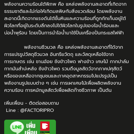
พลังงานความร้อนใต้พิภพ คือ แหล่งพลังงานสะอาดที่เกิดจาก
ธรรมชาติและไม่ก่อให้เกิดมลพิษกับสิ่งแวดล้อม โดยพลังงาน
สะอาดนี้เกิดจากแรงดันใต้ชั้นหินและความร้อนที่ถูกกักเก็บอยู่ใต้
ผิวโลกที่อยู่ในระดับลึกลงไปใต้ผิวโลกในรูปของไอน้ำร้อนและ
บ่อน้ำพุร้อน โดยเป็นการนำไอน้ำมาใช้ปั่นเครื่องปั่นกระแสไฟฟ้า
พลังงานชีวมวล คือ แหล่งพลังงานสะอาดที่ได้จาก
การแปรรูปวัสดุชีวมวล อินทรียวัตถุ และวัสดุเหลือใช้จาก
การเกษตร เช่น ชานอ้อย ซังข้าวโพด ฟางข้าว เศษไม้ กากปาล์ม
กากมันสำปะหลัง ซังข้าวโพด รวมถึงมูลสัตว์จากภาคปศุสัตว์
หรือของเหลือจากชุมชนและภาคอุตสาหกรรมไปแปรรูปเป็น
พลังงานรูปแบบต่าง ๆ เช่น การเผาเศษไม้เพื่อผลิตพลังงาน
ความร้อน การหมักมูลสัตว์เพื่อผลิตก๊าซชีวภาพ เป็นต้น
เพิ่มเพื่อน - ติดต่อสอบถาม
Line : @FACTORIPRO