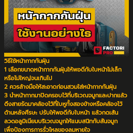
วิธีใช้หน้ากากกันฝุ่น
1 เลือกขนาดหน้ากากกันฝุ่นให้พอดีกับใบหน้าไม่เล็ก
หรือไม่ใหญ่จนเกินไป
2 ควรล้างมือให้สะอาดก่อนสวมใส่หน้ากากกันฝุ่น
3 นำหน้ากากมาปิดครอบไว้ที่บริเวณจมูกและปากแล้ว
ดึงสายรัดมาคล้องไว้ที่ใบหูทั้งสองข้างหรือคล้องไว้
ด้านหลังศีรษะ ปรับให้พอดีกับใบหน้า แล้วกดเส้น
ลวดอลูมิเนียมบริเวณจมูกให้แนบสนิทกับสันจมูก
เพื่อป้องการการรั่วไหลของลมหายใจ