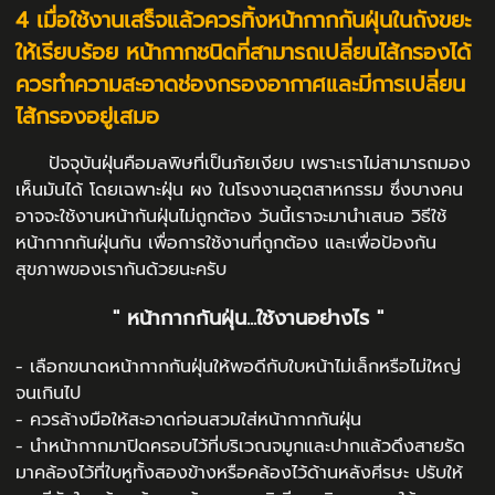
4 เมื่อใช้งานเสร็จแล้วควรทิ้งหน้ากากกันฝุ่นในถังขยะ
ให้เรียบร้อย หน้ากากชนิดที่สามารถเปลี่ยนไส้กรองได้
ควรทำความสะอาดช่องกรองอากาศและมีการเปลี่ยน
ไส้กรองอยู่เสมอ
ปัจจุบันฝุ่นคือมลพิษที่เป็นภัยเงียบ เพราะเราไม่สามารถมอง
เห็นมันได้ โดยเฉพาะฝุ่น ผง ในโรงงานอุตสาหกรรม ซึ่งบางคน
อาจจะใช้งานหน้ากันฝุ่นไม่ถูกต้อง วันนี้เราจะมานำเสนอ วิธีใช้
หน้ากากกันฝุ่นกัน เพื่อการใช้งานที่ถูกต้อง และเพื่อป้องกัน
สุขภาพของเรากันด้วยนะครับ
" หน้ากากกันฝุ่น...ใช้งานอย่างไร "
- เลือกขนาดหน้ากากกันฝุ่นให้พอดีกับใบหน้าไม่เล็กหรือไม่ใหญ่
จนเกินไป
- ควรล้างมือให้สะอาดก่อนสวมใส่หน้ากากกันฝุ่น
- นำหน้ากากมาปิดครอบไว้ที่บริเวณจมูกและปากแล้วดึงสายรัด
มาคล้องไว้ที่ใบหูทั้งสองข้างหรือคล้องไว้ด้านหลังศีรษะ ปรับให้