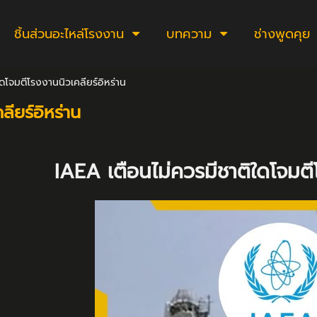
ชิ้นส่วนอะไหล่โรงงาน
บทความ
ช่างพูดคุย
ดโจมตีโรงงานนิวเคลียร์อิหร่าน
ียร์อิหร่าน
IAEA เตือนไม่ควรมีชาติใดโจมตีโ