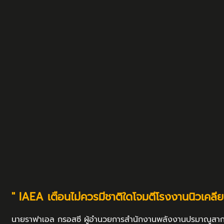
" IAEA เตือนไม่ควรมีชาติใดโจมตีโรงงานนิวเคลียร
นายราฟาเอล กรอสซี ผู้อำนวยการสำนักงานพลังงานปรมาณูสากล (I