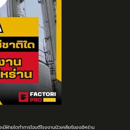
ะมีฝ่ายใดทำการโจมตีโรงงานนิวเคลียร์ของอิหร่าน