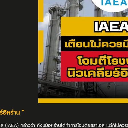
์อิหร่าน "
AEA) กล่าวว่า ถึงแม้อิหร่านได้ทำการโจมตีอิสราเอล แต่ก็ไม่ควรจ