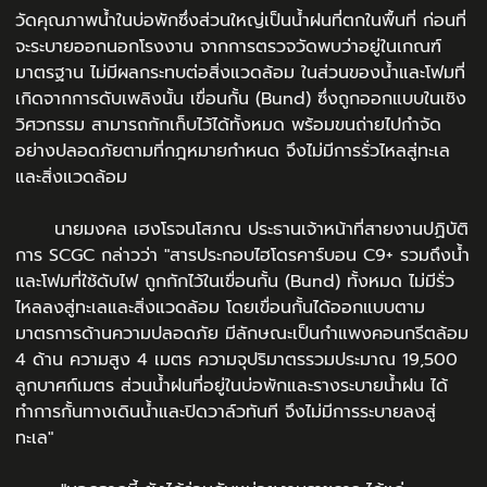
วัดคุณภาพน้ำในบ่อพักซึ่งส่วนใหญ่เป็นน้ำฝนที่ตกในพื้นที่ ก่อนที่
จะระบายออกนอกโรงงาน จากการตรวจวัดพบว่าอยู่ในเกณฑ์
มาตรฐาน ไม่มีผลกระทบต่อสิ่งแวดล้อม ในส่วนของน้ำและโฟมที่
เกิดจากการดับเพลิงนั้น เขื่อนกั้น (Bund) ซึ่งถูกออกแบบในเชิง
วิศวกรรม สามารถกักเก็บไว้ได้ทั้งหมด พร้อมขนถ่ายไปกำจัด
อย่างปลอดภัยตามที่กฎหมายกำหนด จึงไม่มีการรั่วไหลสู่ทะเล
และสิ่งแวดล้อม
นายมงคล เฮงโรจนโสภณ ประธานเจ้าหน้าที่สายงานปฏิบัติ
การ SCGC กล่าวว่า "สารประกอบไฮโดรคาร์บอน C9+ รวมถึงน้ำ
และโฟมที่ใช้ดับไฟ ถูกกักไว้ในเขื่อนกั้น (Bund) ทั้งหมด ไม่มีรั่ว
ไหลลงสู่ทะเลและสิ่งแวดล้อม โดยเขื่อนกั้นได้ออกแบบตาม
มาตรการด้านความปลอดภัย มีลักษณะเป็นกำแพงคอนกรีตล้อม
4 ด้าน ความสูง 4 เมตร ความจุปริมาตรรวมประมาณ 19,500
ลูกบาศก์เมตร ส่วนน้ำฝนที่อยู่ในบ่อพักและรางระบายน้ำฝน ได้
ทำการกั้นทางเดินน้ำและปิดวาล์วทันที จึงไม่มีการระบายลงสู่
ทะเล"